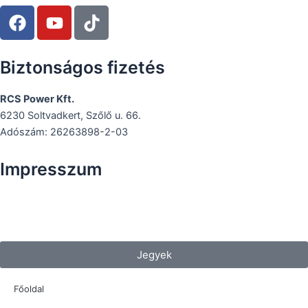
F
Y
T
a
o
i
c
u
k
e
t
t
Biztonságos fizetés
b
u
o
o
b
k
RCS Power Kft.
o
e
6230 Soltvadkert, Szőlő u. 66.
k
Adószám: 26263898-2-03
Impresszum
Jegyek
Főoldal