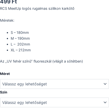
499
Ft
RCS MeetUp logós rugalmas szilikon karkötő
Méretek:
S – 180mm
M – 190mm
L – 202mm
XL – 212mm
Az „UV fehér színű” fluoreszkál (világít a sötétben)
RCS
Méret
MeetUp
szilikon
karkötő
mennyiség
Szín