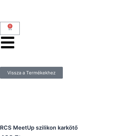
Skip
to
content
0
Kosár
Vissza a Termékekhez
RCS MeetUp szilikon karkötő