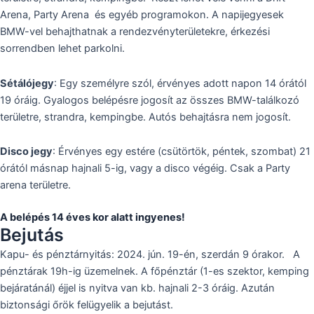
Arena, Party Arena és egyéb programokon. A napijegyesek
BMW-vel behajthatnak a rendezvényterületekre, érkezési
sorrendben lehet parkolni.
Sétálójegy
: Egy személyre szól, érvényes adott napon 14 órától
19 óráig. Gyalogos belépésre jogosít az összes BMW-találkozó
területre, strandra, kempingbe. Autós behajtásra nem jogosít.
Disco jegy
: Érvényes egy estére (csütörtök, péntek, szombat) 21
órától másnap hajnali 5-ig, vagy a disco végéig. Csak a Party
arena területre.
A belépés 14 éves kor alatt ingyenes!
Bejutás
Kapu- és pénztárnyitás: 2024. jún. 19-én, szerdán 9 órakor. A
pénztárak 19h-ig üzemelnek. A főpénztár (1-es szektor, kemping
bejáratánál) éjjel is nyitva van kb. hajnali 2-3 óráig. Azután
biztonsági őrök felügyelik a bejutást.