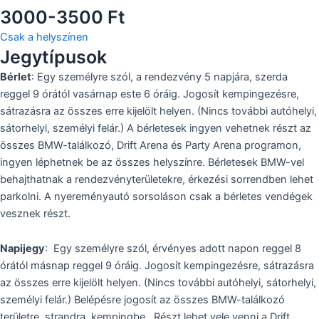
3000-3500 Ft
Csak a helyszínen
Jegytípusok
Bérlet
: Egy személyre szól, a rendezvény 5 napjára, szerda
reggel 9 órától vasárnap este 6 óráig. Jogosít kempingezésre,
sátrazásra az összes erre kijelölt helyen. (Nincs további autóhelyi,
sátorhelyi, személyi felár.) A bérletesek ingyen vehetnek részt az
összes BMW-találkozó, Drift Arena és Party Arena programon,
ingyen léphetnek be az összes helyszínre. Bérletesek BMW-vel
behajthatnak a rendezvényterületekre, érkezési sorrendben lehet
parkolni. A nyereményautó sorsoláson csak a bérletes vendégek
vesznek részt.
Napijegy
: Egy személyre szól, érvényes adott napon reggel 8
órától másnap reggel 9 óráig. Jogosít kempingezésre, sátrazásra
az összes erre kijelölt helyen. (Nincs további autóhelyi, sátorhelyi,
személyi felár.) Belépésre jogosít az összes BMW-találkozó
területre, strandra, kempingbe. Részt lehet vele venni a Drift