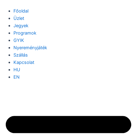
Skip
to
Főoldal
content
Üzlet
Jegyek
Programok
GYIK
Nyereményjáték
Szállás
Kapcsolat
HU
EN