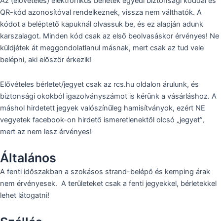
Az (elővételes) elektronikus bérletek egyedi biztonsági kóddal és
QR-kód azonosítóval rendelkeznek, vissza nem válthatók. A
kódot a beléptető kapuknál olvassuk be, és ez alapján adunk
karszalagot. Minden kód csak az első beolvasáskor érvényes! Ne
küldjétek át meggondolatlanul másnak, mert csak az tud vele
belépni, aki először érkezik!
Elővételes bérletet/jegyet csak az rcs.hu oldalon árulunk, és
biztonsági okokból igazolványszámot is kérünk a vásárláshoz. A
máshol hirdetett jegyek valószínűleg hamisítványok, ezért NE
vegyetek facebook-on hirdető ismeretlenektől olcsó „jegyet”,
mert az nem lesz érvényes!
Általános
A fenti időszakban a szokásos strand-belépő és kemping árak
nem érvényesek. A területeket csak a fenti jegyekkel, bérletekkel
lehet látogatni!