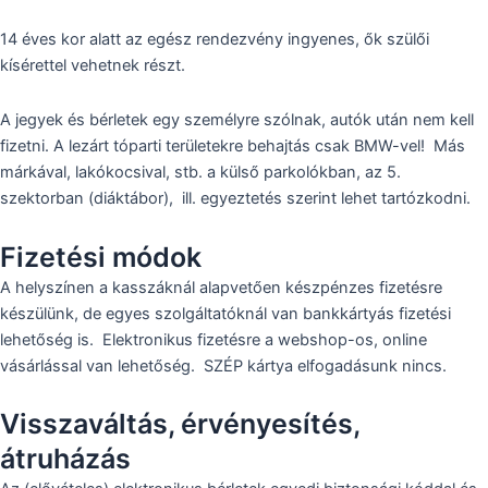
14 éves kor alatt az egész rendezvény ingyenes, ők szülői
kísérettel vehetnek részt.
A jegyek és bérletek egy személyre szólnak, autók után nem kell
fizetni. A lezárt tóparti területekre behajtás csak BMW-vel! Más
márkával, lakókocsival, stb. a külső parkolókban, az 5.
szektorban (diáktábor), ill. egyeztetés szerint lehet tartózkodni.
Fizetési módok
A helyszínen a kasszáknál alapvetően készpénzes fizetésre
készülünk, de egyes szolgáltatóknál van bankkártyás fizetési
lehetőség is. Elektronikus fizetésre a webshop-os, online
vásárlással van lehetőség. SZÉP kártya elfogadásunk nincs.
Visszaváltás, érvényesítés,
átruházás