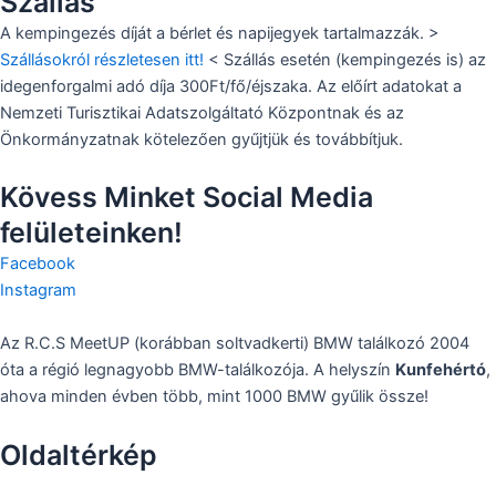
Szállás
A kempingezés díját a bérlet és napijegyek tartalmazzák. >
Szállásokról részletesen itt!
< Szállás esetén (kempingezés is) az
idegenforgalmi adó díja 300Ft/fő/éjszaka. Az előírt adatokat a
Nemzeti Turisztikai Adatszolgáltató Központnak és az
Önkormányzatnak kötelezően gyűjtjük és továbbítjuk.
Kövess Minket Social Media
felületeinken!
Facebook
Instagram
Az R.C.S MeetUP (korábban soltvadkerti) BMW találkozó 2004
óta a régió legnagyobb BMW-találkozója. A helyszín
Kunfehértó
,
ahova minden évben több, mint 1000 BMW gyűlik össze!
Oldaltérkép