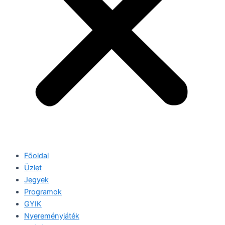
Főoldal
Üzlet
Jegyek
Programok
GYIK
Nyereményjáték