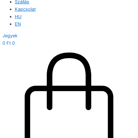
Szállás
Kapcsolat
HU
EN
Jegyek
0
Ft
0