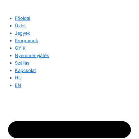
Skip
to
Főoldal
content
Üzlet
Jegyek
Programok
GYIK
Nyereményjáték
Szállás
Kapcsolat
HU
EN