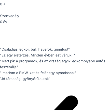
0
+
Szenvedély
0
év
"Családias légkör, buli, haverok, gumifüst"
"Ez egy életérzés. Minden évben ezt vàrjuk!!"
"Mert jók a programok, és az orszàg egyik legkomolyabb autós
fesztiválja"
"Imádom a BMW-ket és felér egy nyaralással"
"Jó társaság, gyönyörű autók"