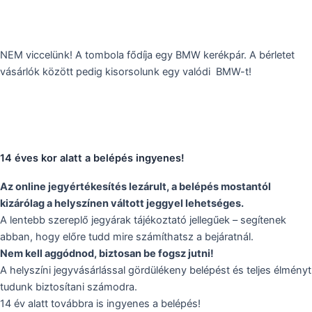
NEM viccelünk! A tombola fődíja egy BMW kerékpár. A bérletet
vásárlók között pedig kisorsolunk egy valódi BMW-t!
14 éves kor alatt a belépés ingyenes!
Az online jegyértékesítés lezárult, a belépés mostantól
kizárólag a helyszínen váltott jeggyel lehetséges.
A lentebb szereplő jegyárak tájékoztató jellegűek – segítenek
abban, hogy előre tudd mire számíthatsz a bejáratnál.
Nem kell aggódnod, biztosan be fogsz jutni!
A helyszíni jegyvásárlással gördülékeny belépést és teljes élményt
tudunk biztosítani számodra.
14 év alatt továbbra is ingyenes a belépés!