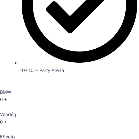
10+ DJ - Party Arena
BMW
0
+
Vendég
0
+
Követő