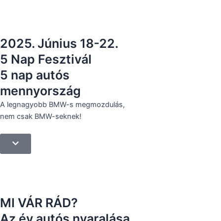
Skip
to
content
2025. Június 18-22.
5 Nap Fesztivál
5 nap autós
mennyország
A legnagyobb BMW-s megmozdulás,
nem csak BMW-seknek!
nap
óra
perc
másodperc
MI VÁR RÁD?
Az év autós nyaralása