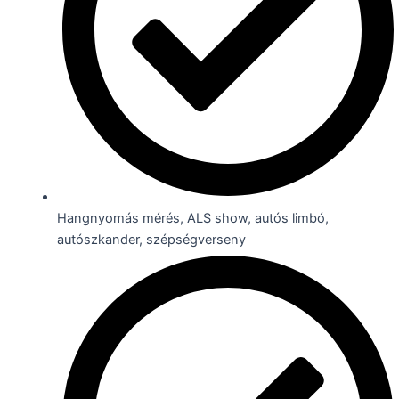
Hangnyomás mérés, ALS show, autós limbó,
autószkander, szépségverseny