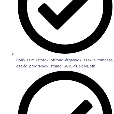
BMW szimulátorok, offroad járgányok, szexi autómosás,
családi programok, strand, SUP, vízibicikli, stb.